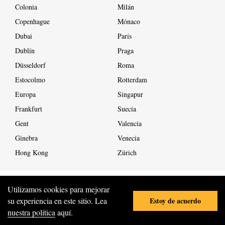
Colonia
Milán
Copenhague
Mónaco
Dubai
París
Dublín
Praga
Düsseldorf
Roma
Estocolmo
Rotterdam
Europa
Singapur
Frankfurt
Suecia
Gent
Valencia
Ginebra
Venecia
Hong Kong
Zúrich
Utilizamos cookies para mejorar
Estoy de acuerdo
su experiencia en este sitio. Lea
COPYRIGHT ©
2026
ALL RIGHTS RESERVED
nuestra política
aquí.