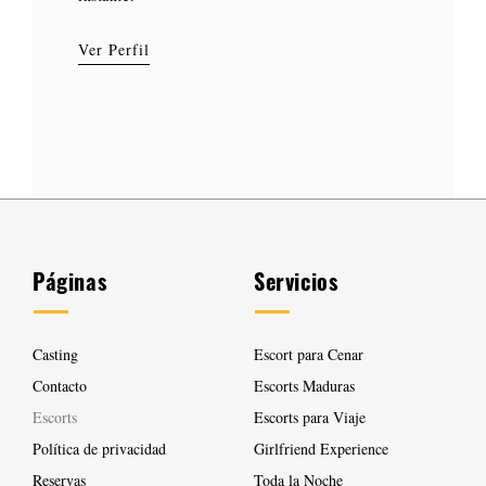
encanto y perspectiva única.
detalles marcan la diferencia.
atractiva, Alice tiene una forma única de hacerte
Ver Perfil
Ver Perfil
Ver Perfil
Ver Perfil
sentir ilusionado y completamente a gusto desde
Ver Perfil
Ver Perfil
Ver Perfil
el primer instante.
Ver Perfil
Páginas
Servicios
Casting
Escort para Cenar
Contacto
Escorts Maduras
Escorts
Escorts para Viaje
Política de privacidad
Girlfriend Experience
Reservas
Toda la Noche